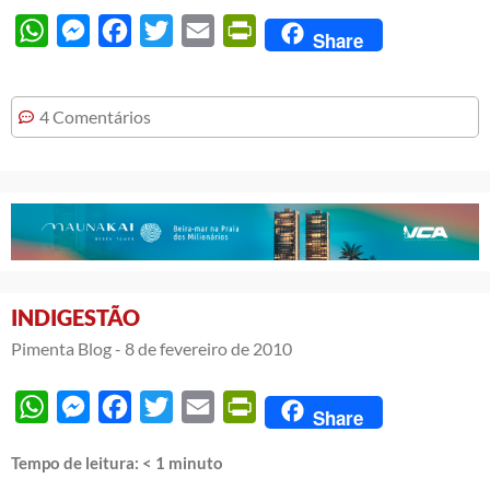
WhatsApp
Messenger
Facebook
Twitter
Email
PrintFriendly
Share
4 Comentários
INDIGESTÃO
Pimenta Blog -
8 de fevereiro de 2010
WhatsApp
Messenger
Facebook
Twitter
Email
PrintFriendly
Share
Tempo de leitura:
< 1
minuto