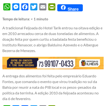
WhatsApp
Messenger
Facebook
Twitter
Email
PrintFriendly
Share
Tempo de leitura:
< 1
minuto
A tradicional Feijoada do Hotel Tarik entrou na oitava edição e
em 2010 arrecadou cerca de duas toneladas de alimentos. A
doação feita por quem curtiu a badalada festa beneficiou o
Instituto Renascer, o abrigo Balduíno Azevedo e o Albergue
Bezerra de Menezes.
A entrega dos alimentos foi feita pelo empresário Eduardo
Fontes, que comanda o evento que virou tradição no sul da
Bahia por reunir a nata do PIB local e os pesos-pesados da
política da terrinha. A edição 2010 da feijoada aconteceu no
dia 6 de fevereiro.