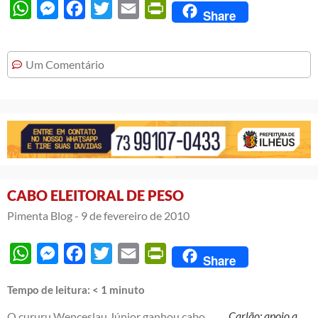
WhatsApp
Messenger
Facebook
Twitter
Email
PrintFriendly
Share
Um Comentário
CABO ELEITORAL DE PESO
Pimenta Blog -
9 de fevereiro de 2010
WhatsApp
Messenger
Facebook
Twitter
Email
PrintFriendly
Share
Tempo de leitura:
< 1
minuto
Carlão: apoio a
O cururu Wenceslau Júnior ganhou cabo