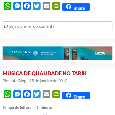
WhatsApp
Messenger
Facebook
Twitter
Email
PrintFriendly
Share
Seja o primeiro a comentar
MÚSICA DE QUALIDADE NO TARIK
Pimenta Blog -
15 de janeiro de 2010
WhatsApp
Messenger
Facebook
Twitter
Email
PrintFriendly
Share
Tempo de leitura:
< 1
minuto