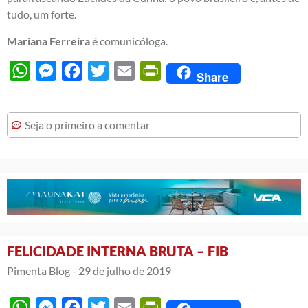
tudo, um forte.
Mariana Ferreira
é comunicóloga.
WhatsApp
Messenger
Facebook
Twitter
Email
PrintFriendly
Share
Seja o primeiro a comentar
FELICIDADE INTERNA BRUTA – FIB
Pimenta Blog -
29 de julho de 2019
WhatsApp
Messenger
Facebook
Twitter
Email
PrintFriendly