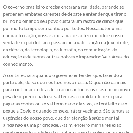
O governo brasileiro precisa encarar a realidade, parar de se
perder em embates carentes de debate e entender que tirar o
brilho no olhar do seu povo custará um rastro de danos que
por muito tempo será sentido por todos. Nossa autonomia
enquanto nação, nossa soberania perante o mundo e nosso
verdadeiro patriotismo passam pela valorização da juventude,
da ciência, da tecnologia, da filosofia, da comunicação, da
educação e de tantas outras nobres e imprescindíveis áreas do
conhecimento.
A conta fechará quando o governo entender que, fazendo a
parte dele, deixa que nós fazemos a nossa. O que não dá mais
para continuar é o brasileiro acordar todos os dias em um novo
pesadelo, preocupado se vai ter casa, comida, dinheiro para
pagar as contas ou se vai terminar o dia vivo, se terá leito caso
pegue a Covid e quando conseguirá ser vacinado. São tantas as
urgências do nosso povo, que dar atenção à saúde mental
ainda não é uma prioridade. Assim, encerro minha reflexão
parafraseando Euclides da Cunha: o povo brasileiro é, antes de