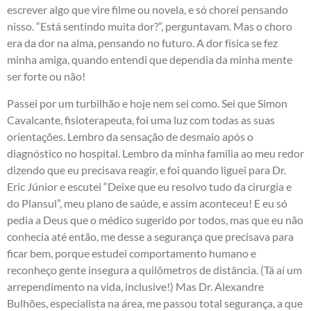
escrever algo que vire filme ou novela, e só chorei pensando
nisso. “Está sentindo muita dor?”, perguntavam. Mas o choro
era da dor na alma, pensando no futuro. A dor física se fez
minha amiga, quando entendi que dependia da minha mente
ser forte ou não!
Passei por um turbilhão e hoje nem sei como. Sei que Simon
Cavalcante, fisioterapeuta, foi uma luz com todas as suas
orientações. Lembro da sensação de desmaio após o
diagnóstico no hospital. Lembro da minha família ao meu redor
dizendo que eu precisava reagir, e foi quando liguei para Dr.
Eric Júnior e escutei “Deixe que eu resolvo tudo da cirurgia e
do Plansul”, meu plano de saúde, e assim aconteceu! E eu só
pedia a Deus que o médico sugerido por todos, mas que eu não
conhecia até então, me desse a segurança que precisava para
ficar bem, porque estudei comportamento humano e
reconheço gente insegura a quilômetros de distância. (Tá aí um
arrependimento na vida, inclusive!) Mas Dr. Alexandre
Bulhões, especialista na área, me passou total segurança, a que