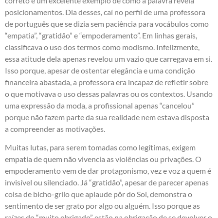
correto é um excelente exemplo de como a palavra revela
posicionamentos. Dia desses, caí no perfil de uma professora
de português que se dizia sem paciência para vocábulos como
“empatia”, “gratidão” e “empoderamento”. Em linhas gerais,
classificava o uso dos termos como modismo. Infelizmente,
essa atitude dela apenas revelou um vazio que carregava em si.
Isso porque, apesar de ostentar elegância e uma condição
financeira abastada, a professora era incapaz de refletir sobre
o que motivava o uso dessas palavras ou os contextos. Usando
uma expressão da moda, a profissional apenas “cancelou”
porque não fazem parte da sua realidade nem estava disposta
a compreender as motivações.
Muitas lutas, para serem tomadas como legítimas, exigem
empatia de quem não vivencia as violências ou privações. O
empoderamento vem de dar protagonismo, vez e voz a quem é
invisível ou silenciado. Já “gratidão”, apesar de parecer apenas
coisa de bicho-grilo que aplaude pôr do Sol, demonstra o
sentimento de ser grato por algo ou alguém. Isso porque as
raízes do “muito obrigado” estão na obrigação de se devolver o