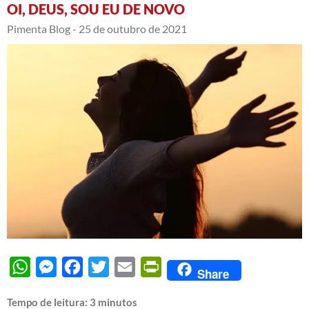
OI, DEUS, SOU EU DE NOVO
Pimenta Blog -
25 de outubro de 2021
WhatsApp
Messenger
Facebook
Twitter
Email
PrintFriendly
Share
Tempo de leitura:
3
minutos