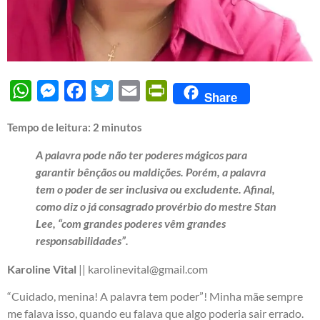
WhatsApp
Messenger
Facebook
Twitter
Email
PrintFriendly
Share
Tempo de leitura:
2
minutos
A palavra pode não ter poderes mágicos para
garantir bênçãos ou maldições. Porém, a palavra
tem o poder de ser inclusiva ou excludente. Afinal,
como diz o já consagrado provérbio do mestre Stan
Lee, “com grandes poderes vêm grandes
responsabilidades”.
Karoline Vital
|| karolinevital@gmail.com
“Cuidado, menina! A palavra tem poder”! Minha mãe sempre
me falava isso, quando eu falava que algo poderia sair errado.