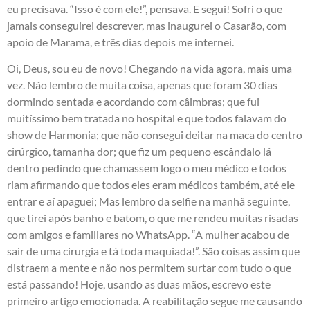
eu precisava. “Isso é com ele!”, pensava. E segui! Sofri o que
jamais conseguirei descrever, mas inaugurei o Casarão, com
apoio de Marama, e três dias depois me internei.
Oi, Deus, sou eu de novo! Chegando na vida agora, mais uma
vez. Não lembro de muita coisa, apenas que foram 30 dias
dormindo sentada e acordando com câimbras; que fui
muitíssimo bem tratada no hospital e que todos falavam do
show de Harmonia; que não consegui deitar na maca do centro
cirúrgico, tamanha dor; que fiz um pequeno escândalo lá
dentro pedindo que chamassem logo o meu médico e todos
riam afirmando que todos eles eram médicos também, até ele
entrar e aí apaguei; Mas lembro da selfie na manhã seguinte,
que tirei após banho e batom, o que me rendeu muitas risadas
com amigos e familiares no WhatsApp. “A mulher acabou de
sair de uma cirurgia e tá toda maquiada!”. São coisas assim que
distraem a mente e não nos permitem surtar com tudo o que
está passando! Hoje, usando as duas mãos, escrevo este
primeiro artigo emocionada. A reabilitação segue me causando