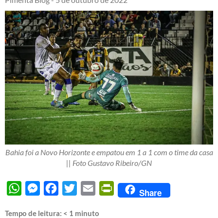
Bahia foi a Novo Horizonte e empatou em 1 a 1 com o time da casa
|| Foto Gustavo Ribeiro/GN
WhatsApp
Messenger
Facebook
Twitter
Email
PrintFriendly
Share
Tempo de leitura:
< 1
minuto