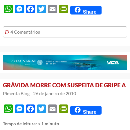
WhatsApp
Messenger
Facebook
Twitter
Email
PrintFriendly
Share
4 Comentários
GRÁVIDA MORRE COM SUSPEITA DE GRIPE A
Pimenta Blog -
26 de janeiro de 2010
WhatsApp
Messenger
Facebook
Twitter
Email
PrintFriendly
Share
Tempo de leitura:
< 1
minuto