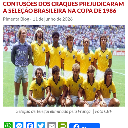
CONTUSÕES DOS CRAQUES PREJUDICARAM
A SELEÇÃO BRASILEIRA NA COPA DE 1986
Pimenta Blog -
11 de junho de 2026
Seleção de Telê foi eliminada pela França || Foto CBF
WhatsApp
Messenger
Facebook
Twitter
Email
PrintFriendly