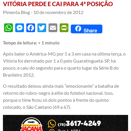
VITÓRIA PERDE E CAI PARA 4ª POSIÇÃO
Pimenta Blog -
10 de novembro de 2012
WhatsApp
Messenger
Facebook
Twitter
Email
PrintFriendly
Share
Tempo de leitura:
< 1
minuto
Após bater o América-MG por 5 a 3 em casa na última terça, o
Vitória foi derrotado por 1 a 0 pelo Guaratinguetá-SP, há
pouco, e caiu do segundo para o quarto lugar da Série B do
Brasileiro 2012.
O resultado deixou ainda mais “emocionante” a batalha de
retorno do rubro-negro à elite do futebol nacional. Isso,
porque o time ficou só dois pontos à frente do quinto
colocado, o São Caetano (69 a 67).