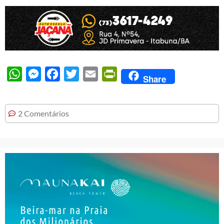
WhatsApp
Messenger
Facebook
Twitter
Email
PrintFriendly
Share
2 Comentários