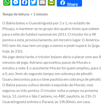
WhatsApp
Messenger
Facebook
Twitter
Email
PrintFriendly
Share
Tempo de leitura:
< 1
minuto
O Bahia bateu o Guaratinguetá por 2 a 1, no estádio de
Pituaçu, e manteve-se no grupo dos quatro times que sobem
para a elite do futebol nacional em 2011. O tricolor foi a 48
pontos e está, provisoriamente, em terceiro lugar. O América-
MG tem 46, mas tem um jogo a menos e pode superá-lo (joga
hoje, às 21h).
No jogo desta tarde, o tricolor baiano abriu o placar com aos 8
minutos de jogo. Adriano aproveitou passe de Morais e
estufou a rede. E o assistente Morais foi quem ampliou, para 2
a 0, aos 3min do segundo tempo, em cobrança de pênalti.
Guaru descontou para o time paulista em cobrança de pênalti.
O Bahia passou sufoco devido à expulsão de Morais, mas
segurou os três pontos. O tricolor volta a campo na próxima
terça, 12, contra o São Caetano, no ABC paulista, às 21h. O
Guaratinguetá enfreta o Paraná, às 19h30min, em casa.