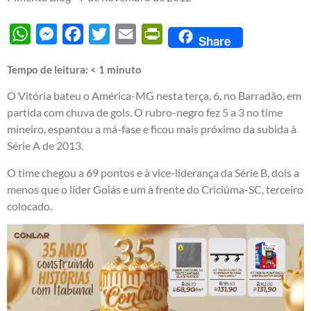
WhatsApp
Messenger
Facebook
Twitter
Email
PrintFriendly
Share
Tempo de leitura:
< 1
minuto
O Vitória bateu o América-MG nesta terça, 6, no Barradão, em
partida com chuva de gols. O rubro-negro fez 5 a 3 no time
mineiro, espantou a má-fase e ficou mais próximo da subida à
Série A de 2013.
O time chegou a 69 pontos e à vice-liderança da Série B, dois a
menos que o líder Goiás e um à frente do Criciúma-SC, terceiro
colocado.