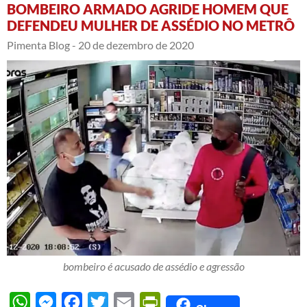
BOMBEIRO ARMADO AGRIDE HOMEM QUE
DEFENDEU MULHER DE ASSÉDIO NO METRÔ
Pimenta Blog -
20 de dezembro de 2020
bombeiro é acusado de assédio e agressão
WhatsApp
Messenger
Facebook
Twitter
Email
PrintFriendly