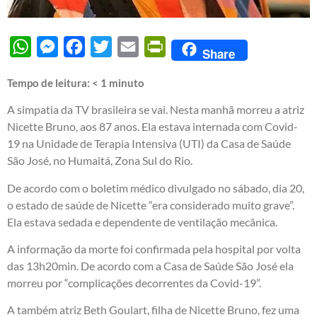
WhatsApp
Messenger
Facebook
Twitter
Email
PrintFriendly
Share
Tempo de leitura:
< 1
minuto
A simpatia da TV brasileira se vai. Nesta manhã morreu a atriz
Nicette Bruno, aos 87 anos. Ela estava internada com Covid-
19 na Unidade de Terapia Intensiva (UTI) da Casa de Saúde
São José, no Humaitá, Zona Sul do Rio.
De acordo com o boletim médico divulgado no sábado, dia 20,
o estado de saúde de Nicette “era considerado muito grave”.
Ela estava sedada e dependente de ventilação mecânica.
A informação da morte foi confirmada pela hospital por volta
das 13h20min. De acordo com a Casa de Saúde São José ela
morreu por “complicações decorrentes da Covid-19”.
A também atriz Beth Goulart, filha de Nicette Bruno, fez uma