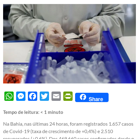
WhatsApp
Messenger
Facebook
Twitter
Email
PrintFriendly
Share
Tempo de leitura:
< 1
minuto
Na Bahia, nas últimas 24 horas, foram registrados 1.657 casos
de Covid-19 (taxa de crescimento de +0,4%) e 2.510
recuperados (+0,6%). Dos 469.660 casos confirmados desde o