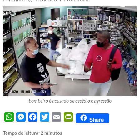
bombeiro é acusado de assédio e agressão
WhatsApp
Messenger
Facebook
Twitter
Email
PrintFriendly
Share
Tempo de leitura:
2
minutos