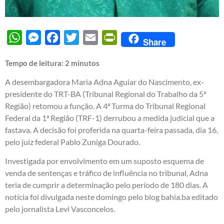
WhatsApp
Messenger
Facebook
Twitter
Email
PrintFriendly
Share
Tempo de leitura:
2
minutos
A desembargadora Maria Adna Aguiar do Nascimento, ex-
presidente do TRT-BA (Tribunal Regional do Trabalho da 5ª
Região) retomou a função. A 4ª Turma do Tribunal Regional
Federal da 1ª Região (TRF-1) derrubou a medida judicial que a
fastava. A decisão foi proferida na quarta-feira passada, dia 16,
pelo juiz federal Pablo Zuniga Dourado.
Investigada por envolvimento em um suposto esquema de
venda de sentenças e tráfico de influência no tribunal, Adna
teria de cumprir a determinação pelo período de 180 dias. A
notícia foi divulgada neste domingo pelo blog bahia.ba editado
pelo jornalista Levi Vasconcelos.