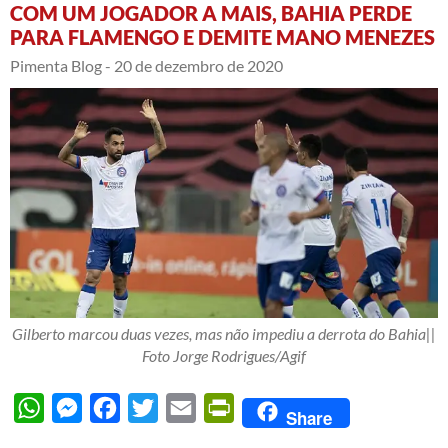
COM UM JOGADOR A MAIS, BAHIA PERDE
PARA FLAMENGO E DEMITE MANO MENEZES
Pimenta Blog -
20 de dezembro de 2020
Gilberto marcou duas vezes, mas não impediu a derrota do Bahia||
Foto Jorge Rodrigues/Agif
WhatsApp
Messenger
Facebook
Twitter
Email
PrintFriendly
Share