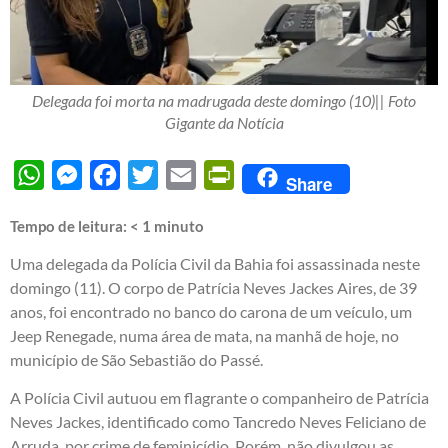
Delegada foi morta na madrugada deste domingo (10)|| Foto
Gigante da Notícia
WhatsApp
Messenger
Facebook
Twitter
Email
PrintFriendly
Share
Tempo de leitura:
< 1
minuto
Uma delegada da Polícia Civil da Bahia foi assassinada neste
domingo (11). O corpo de Patrícia Neves Jackes Aires, de 39
anos, foi encontrado no banco do carona de um veículo, um
Jeep Renegade, numa área de mata, na manhã de hoje, no
município de São Sebastião do Passé.
A Polícia Civil autuou em flagrante o companheiro de Patrícia
Neves Jackes, identificado como Tancredo Neves Feliciano de
Arruda, por crime de feminicídio. Porém, não divulgou as