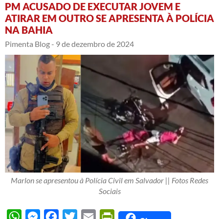
PM ACUSADO DE EXECUTAR JOVEM E
ATIRAR EM OUTRO SE APRESENTA À POLÍCIA
NA BAHIA
Pimenta Blog -
9 de dezembro de 2024
Marlon se apresentou à Polícia Civil em Salvador || Fotos Redes
Sociais
WhatsApp
Messenger
Facebook
Twitter
Email
PrintFriendly