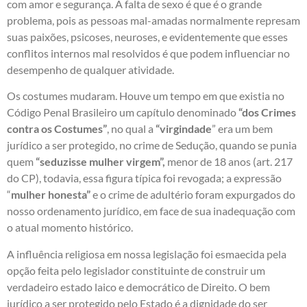
com amor e segurança. A falta de sexo é que é o grande
problema, pois as pessoas mal-amadas normalmente represam
suas paixões, psicoses, neuroses, e evidentemente que esses
conflitos internos mal resolvidos é que podem influenciar no
desempenho de qualquer atividade.
Os costumes mudaram. Houve um tempo em que existia no
Código Penal Brasileiro um capítulo denominado
“dos Crimes
contra os Costumes”
, no qual a
“virgindade
” era um bem
jurídico a ser protegido, no crime de Sedução, quando se punia
quem
“seduzisse mulher virgem”,
menor de 18 anos (art. 217
do CP), todavia, essa figura típica foi revogada; a expressão
“
mulher honesta”
e o crime de adultério foram expurgados do
nosso ordenamento jurídico, em face de sua inadequação com
o atual momento histórico.
A influência religiosa em nossa legislação foi esmaecida pela
opção feita pelo legislador constituinte de construir um
verdadeiro estado laico e democrático de Direito. O bem
jurídico a ser protegido pelo Estado é a dignidade do ser