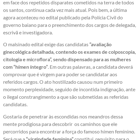
em face dos repetidos disparates cometidos na terra de todos
os santos, continua cada vez mais atual. Pois bem, a última
agora aconteceu no edital publicado pela Polícia Civil do
governo baiano para o preenchimento dos cargos de delegada,
escrivã e investigadora.
O malsinado edital exige das candidatas
“avaliação
ginecológica detalhada, contendo os exames de colposcopia,
citologia e microflora”, sendo dispensado para as mulheres
com “hímen íntegro”
. Em outras palavras, a candidata deverá
comprovar que é virgem para poder se candidatar aos
referidos cargos. O ato hostilizado causou num primeiro
momento perplexidade, seguido de incontida indignação, ante
o ilegal constrangimento a que são submetidas as referidas
candidatas.
Gostaria de penetrar às escondidas nos meandros dessa
mente prodigiosa para descobrir os caminhos que ele
percorridos para encontrar a força do famoso hímen feminino.
Será que a
“virgindade feminina”
constitui requisito para o