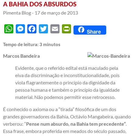
A BAHIA DOS ABSURDOS
Pimenta Blog -
17 de março de 2013
WhatsApp
Messenger
Facebook
Twitter
Email
PrintFriendly
Share
Tempo de leitura:
3
minutos
Marcos Bandeira
Evidente, que o referido edital está maculado pela
eiva da discriminação e inconstitucionalidade, pois
viola flagrantemente o princípio da dignidade da
pessoa humana e também o princípio da igualdade
material. Não podemos permitir esse retrocesso.
É conhecido o axioma ou a “tirada” filosófica de um dos
grandes governadores da Bahia, Octávio Mangabeira, quando
verberou: “
P
ense num absurdo, na Bahia tem precedente”
.
Essa frase, embora proferida em meados do século passado,