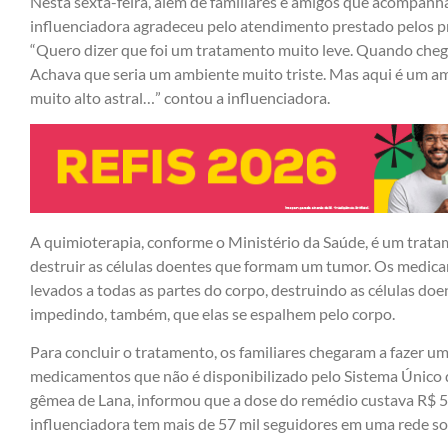
Nesta sexta-feira, além de familiares e amigos que acompanh
influenciadora agradeceu pelo atendimento prestado pelos p
“Quero dizer que foi um tratamento muito leve. Quando cheg
Achava que seria um ambiente muito triste. Mas aqui é um am
muito alto astral…” contou a influenciadora.
A quimioterapia, conforme o Ministério da Saúde, é um trat
destruir as células doentes que formam um tumor. Os medic
levados a todas as partes do corpo, destruindo as células do
impedindo, também, que elas se espalhem pelo corpo.
Para concluir o tratamento, os familiares chegaram a fazer u
medicamentos que não é disponibilizado pelo Sistema Único d
gêmea de Lana, informou que a dose do remédio custava R$ 57 
influenciadora tem mais de 57 mil seguidores em uma rede soc