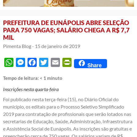
PREFEITURA DE EUNÁPOLIS ABRE SELEÇÃO
PARA 750 VAGAS; SALÁRIO CHEGA A R$ 7,7
MIL
Pimenta Blog -
15 de janeiro de 2019
WhatsApp
Messenger
Facebook
Twitter
Email
PrintFriendly
Share
Tempo de leitura:
< 1
minuto
Inscrições nesta quarta-feira
Foi publicado nesta terça-feira (15), no Diário Oficial do
município, os editais para o Processo Seletivo Simplificado
2019 para contratação de profissionais que serão lotados nas
secretarias de Educação, Saúde, Administração, Infraestrutura
e Assistência Social de Eunápolis. As inscrições são gratuitas e
preencherão cerca de 750 vagas. Os salários variam de R$