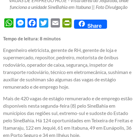
VAGAS DE EMPREGO HOJE - Vista aérea do Jequitibá, onde
funciona a unidade SineBahia em Itabuna || Foto Divulgação
WhatsApp
Messenger
Facebook
Twitter
Email
PrintFriendly
Share
Tempo de leitura:
8
minutos
Engenheiro eletricista, gerente de RH, gerente de loja e
supermercado, repositor, pedreiro, motorista de ônibus
rodoviário, operador de caixa, segurança, inspetor de
transporte rodoviário, técnico em eletromecânica, sushiman e
auxiliar de sushiman são algumas das vagas de estágio
remunerado e de emprego hoje.
Mais de 420 vagas de estágio remunerado e de emprego estão
disponíveis nesta segunda-feira (8) pelo SineBahia em
municípios das regiões sul, extremo-sul e sudoste do Estado
pelo SineBahia. Há 124 oportunidades em Teixeira de Freitas e
Itamaraju, 122 em Jequié, 61 em Itabuna, 49 em Eunápolis, 36
em Porto Seguro e 34 em Ilhéus hoje.