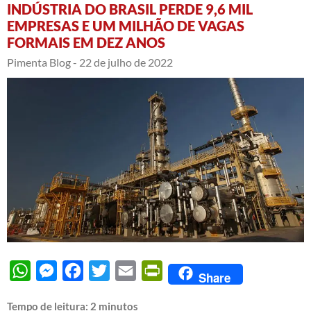
INDÚSTRIA DO BRASIL PERDE 9,6 MIL
EMPRESAS E UM MILHÃO DE VAGAS
FORMAIS EM DEZ ANOS
Pimenta Blog -
22 de julho de 2022
WhatsApp
Messenger
Facebook
Twitter
Email
PrintFriendly
Share
Tempo de leitura:
2
minutos