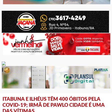
ITABUNA E ILHÉUS TÊM 400 ÓBITOS PELA
COVID-19; IRMÃ DE PAWLO CIDADE É UMA
DAS VÍTIMAS