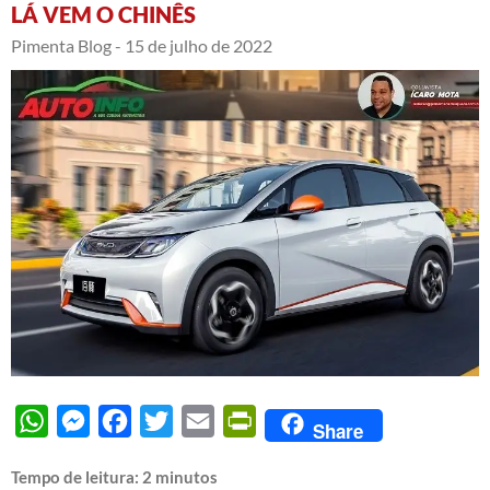
LÁ VEM O CHINÊS
Pimenta Blog -
15 de julho de 2022
WhatsApp
Messenger
Facebook
Twitter
Email
PrintFriendly
Share
Tempo de leitura:
2
minutos