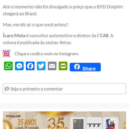
Até o momento não foi divulgado o preço que o BYD Dolphin
chegará ao Brasil.
Mas, me diz aí: o que você achou?
Ícaro Mota
é consultor automotivo e diretor da
I´CAR
.
A
coluna é publicada às sextas-feiras.
Clique e confira mais no Instagram
.
WhatsApp
Messenger
Facebook
Twitter
Email
PrintFriendly
Share
Seja o primeiro a comentar