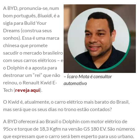
A BYD, pronuncia-se, num
bom português,
Biuaidí
, é a
sigla para Build Your
Dreams (construa seus
sonhos). Essa é uma marca
chinesa que promete
sacudir o mercado brasileiro
com seus carros elétricos – e
o Dolphin é a aposta para
destronar um “rei” que não
– Ícaro Mota é consultor
reinou, o Renault Kwid E-
automotivo
Tech (
reveja aqui
).
O Kwid é, atualmente, o carro elétrico mais barato do Brasil,
mas será que os seus dias no trono estão contados?
A BYD oferecerá ao Brasil o Dolphin com motor elétrico de
95cv e torque de 18,3 Kgfm na versão GS 180 EV. São números
que expressam que o carro será bem esperto para uso urbano.