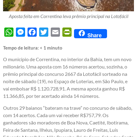
Aposta feita em Correntina leva prêmio principal na Lotofácil
WhatsApp
Messenger
Facebook
Twitter
Email
PrintFriendly
Share
Tempo de leitura:
< 1
minuto
O município de Correntina, no interior da Bahia, tem um novo
milionário. Uma aposta com 16 números acertou, sozinha, o
prêmio principal do concurso 2667 da Lotofácil sorteado na
noite de sábado (19), no Espaço de Loterias, em São Paulo, e
vai embolsar R$ 1.120.728,91. A mesma aposta ganhou R$
11.366,85, por ter acertado ainda 14 números.
Outros 29 baianos “bateram na trave” no concurso de sábado,
com 14 acertos. Cada um vai receber R$757,79. Os
ganhadores são moradores de Boa Nova, Caetité, Ibotirama,
Feira de Santana, Ilhéus, Ipupiara, Lauro de Freitas, Luís