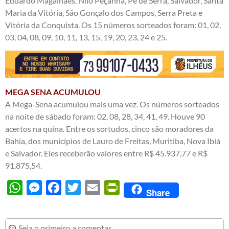
Eduardo Magalhães, Nilo Peçanha, Pé de Serra, Salvador, Santa
Maria da Vitória, São Gonçalo dos Campos, Serra Preta e
Vitória da Conquista. Os 15 números sorteados foram: 01, 02,
03, 04, 08, 09, 10, 11, 13, 15, 19, 20, 23, 24 e 25.
MEGA SENA ACUMULOU
A Mega-Sena acumulou mais uma vez. Os números sorteados
na noite de sábado foram: 02, 08, 28, 34, 41, 49. Houve 90
acertos na quina. Entre os sortudos, cinco são moradores da
Bahia, dos municípios de Lauro de Freitas, Muritiba, Nova Ibiá
e Salvador. Eles receberão valores entre R$ 45.937,77 e R$
91.875,54.
WhatsApp
Messenger
Facebook
Twitter
Email
PrintFriendly
Share
Seja o primeiro a comentar