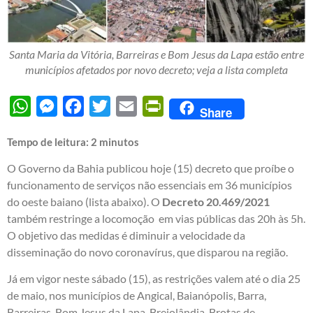
Santa Maria da Vitória, Barreiras e Bom Jesus da Lapa estão entre
municípios afetados por novo decreto; veja a lista completa
WhatsApp
Messenger
Facebook
Twitter
Email
PrintFriendly
Share
Tempo de leitura:
2
minutos
O Governo da Bahia publicou hoje (15) decreto que proíbe o
funcionamento de serviços não essenciais em 36 municípios
do oeste baiano (lista abaixo). O
Decreto 20.469/2021
também restringe a locomoção em vias públicas das 20h às 5h.
O objetivo das medidas é diminuir a velocidade da
disseminação do novo coronavírus, que disparou na região.
Já em vigor neste sábado (15), as restrições valem até o dia 25
de maio, nos municípios de Angical, Baianópolis, Barra,
Barreiras, Bom Jesus da Lapa, Brejolândia, Brotas de