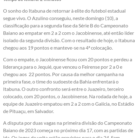
O sonho do Itabuna de retornar à elite do futebol estadual
segue vivo. O Azulino conseguiu, neste domingo (10), a
classificação para a segunda fase da Série B do Campeonato
Baiano ao empatar em 2 a 2 com o Jacobinense, até então líder
isolado da segunda divisão. Com o resultado de hoje, o Itabuna
chegou aos 19 pontos e manteve-se na 4ª colocação.
Com o empate, o Jacobinense ficou com 20 pontos e perdeu a
liderança para o Jequié, que venceu o Feirense por 2 a 0 e
chegou aos 22 pontos. Por causa da melhor campanha na
primeira fase, o time do sudoeste da Bahia enfrentará o
Itabuna. O outro confronto será entre o Juazeiro, terceiro
colocado, com 20 pontos, o Jacobinense. Na rodada de hoje, a
equipe de Juazeiro empatou em 2 a 2 com o Galícia, no Estádio
de Pituaçu, em Salvador.
A disputa por duas vagas na primeira divisão do Campeonato
Baiano de 2023 começa no próximo dia 17, com as partidas de
ida. Os jogos de volta estão previstos para o dia 24. Sem