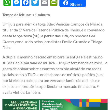
WhatsApp
Messenger
Facebook
Twitter
Email
PrintFriendly
Share
Tempo de leitura:
< 1
minuto
Um juiz para além da toga. Alex Venícius Campos de Mirada,
titular da 1ª Vara da Fazenda Pública de Ilhéus, é o convidado
desta terça-feira (10), a partir das 19h
, do podcast
Pod
Gusma
, conduzido pelos jornalistas Emílio Gusmão e Thiago
Dias.
À dupla, o menino nascido em Ibicaraí, a antiga Palestina, no
sul da Bahia, vai falar de música –
seu juiz
tem banda de rock – e
gosta de opinar sobre assuntos nem tão aleatório em redes
sociais como o TikTok, onde aborda de música e política (sim,
por lá ele deu palco para um vereador fanfarrão de Ilhéus e
explicou o porquê) a experiência no mercado financeiro. E
avalia vinhos, também.