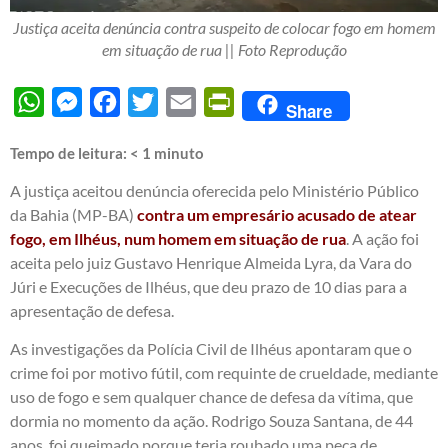
Justiça aceita denúncia contra suspeito de colocar fogo em homem
em situação de rua || Foto Reprodução
WhatsApp
Messenger
Facebook
Twitter
Email
PrintFriendly
Share
Tempo de leitura:
< 1
minuto
A justiça aceitou denúncia oferecida pelo Ministério Público
da Bahia (MP-BA)
contra um empresário acusado de atear
fogo, em Ilhéus, num homem em situação de rua
. A ação foi
aceita pelo juiz Gustavo Henrique Almeida Lyra, da Vara do
Júri e Execuções de Ilhéus, que deu prazo de 10 dias para a
apresentação de defesa.
As investigações da Polícia Civil de Ilhéus apontaram que o
crime foi por motivo fútil, com requinte de crueldade, mediante
uso de fogo e sem qualquer chance de defesa da vítima, que
dormia no momento da ação. Rodrigo Souza Santana, de 44
anos, foi queimado porque teria roubado uma peça de