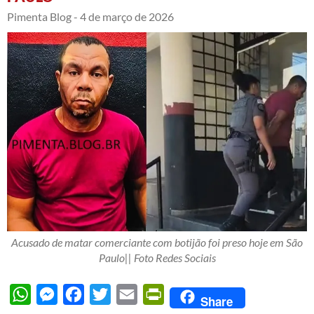
Pimenta Blog -
4 de março de 2026
Acusado de matar comerciante com botijão foi preso hoje em São
Paulo|| Foto Redes Sociais
WhatsApp
Messenger
Facebook
Twitter
Email
PrintFriendly
Share