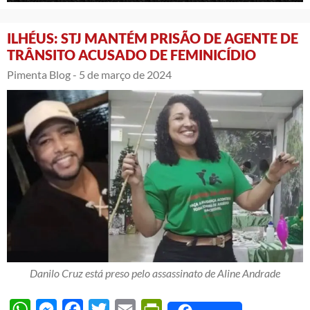
ILHÉUS: STJ MANTÉM PRISÃO DE AGENTE DE
TRÂNSITO ACUSADO DE FEMINICÍDIO
Pimenta Blog -
5 de março de 2024
Danilo Cruz está preso pelo assassinato de Aline Andrade
WhatsApp
Messenger
Facebook
Twitter
Email
PrintFriendly