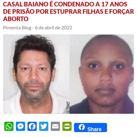
CASAL BAIANO É CONDENADO A 17 ANOS
DE PRISÃO POR ESTUPRAR FILHAS E FORÇAR
ABORTO
Pimenta Blog -
6 de abril de 2022
WhatsApp
Messenger
Facebook
Twitter
Email
PrintFriendly
Share