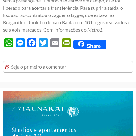
sem a presença de Juninho não esteve em campo, que foi
liberado para acertar a transferência. Para suprir a saída, o
Esquadrão contratou o zagueiro Ligger, que estava no
Bragantino. Juninho deixa o Bahia com 101 jogos realizados e
seis gols marcados. Com informações do
Metro1
.
WhatsApp
Messenger
Facebook
Twitter
Email
PrintFriendly
Share
Seja o primeiro a comentar