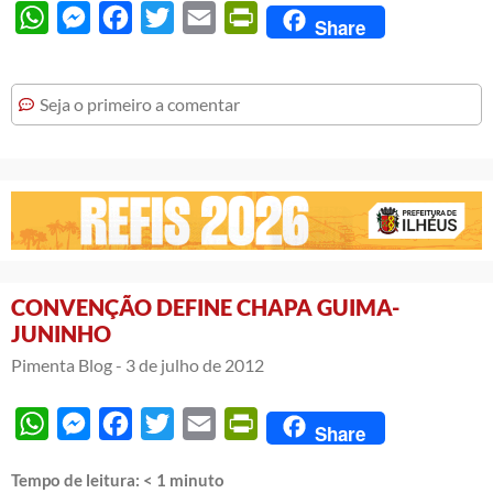
WhatsApp
Messenger
Facebook
Twitter
Email
PrintFriendly
Share
Seja o primeiro a comentar
CONVENÇÃO DEFINE CHAPA GUIMA-
JUNINHO
Pimenta Blog -
3 de julho de 2012
WhatsApp
Messenger
Facebook
Twitter
Email
PrintFriendly
Share
Tempo de leitura:
< 1
minuto