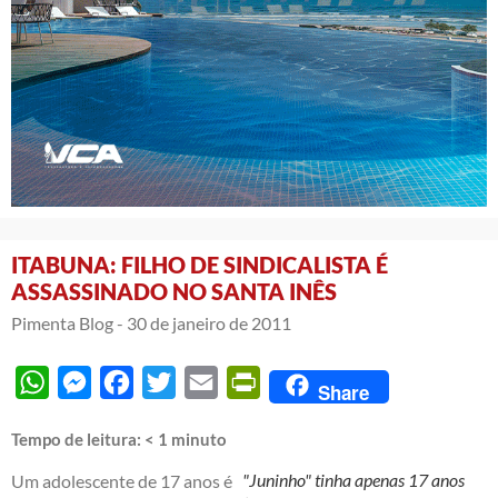
ITABUNA: FILHO DE SINDICALISTA É
ASSASSINADO NO SANTA INÊS
Pimenta Blog -
30 de janeiro de 2011
WhatsApp
Messenger
Facebook
Twitter
Email
PrintFriendly
Share
Tempo de leitura:
< 1
minuto
"Juninho" tinha apenas 17 anos
Um adolescente de 17 anos é