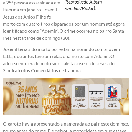
(Reprodução Album
a 25ª pessoa assassinada em
Familiar/Radar).
Itabuna em janeiro. Josenil
Jesus dos Anjos Filho foi
morto com quatro tiros disparados por um homem até agora
identificado como “Ademir”. O crime ocorreu no bairro Santa
Inês nesta tarde de domingo (30).
Josenil teria sido morto por estar namorando com a jovem
L.J.L., que antes teve um relacionamento com Ademir. O
adolescente era filho do sindicalista Josenil de Jesus, do
Sindicato dos Comerciários de Itabuna.
O garoto havia apresentado a namorada ao pai neste domingo,
pouco antes do crime. Ele deixou a motocicleta em que estava