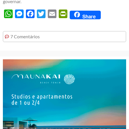
governar.
WhatsApp
Messenger
Facebook
Twitter
Email
PrintFriendly
Share
7 Comentários