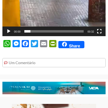
00:00
00:32
WhatsApp
Messenger
Facebook
Twitter
Email
PrintFriendly
Share
Um Comentário