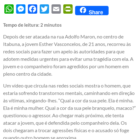
WhatsApp
Messenger
Facebook
Twitter
Email
PrintFriendly
Share
Tempo de leitura:
2
minutos
Depois de ser atacada na rua Adolfo Maron, no centro de
Itabuna, a jovem Esther Vasconcelos, de 21 anos, recorreu às
redes sociais para fazer um apelo às autoridades para que
adotem medidas urgentes para evitar uma tragédia com ela. A
jovem e o companheiro foram agredidos por um homem em
pleno centro da cidade.
Um vídeo que circula nas redes sociais mostra o homem, que
estaria sofrendo transtornos mentais, caminhando em direção
às vítimas, xingando-lhes. “Qual a cor da sua pele. Ela é minha.
Ela é minha mulher. Qual a cor da sua pele branquelo, macaco?”
questionou o agressor. Ao chegar mais próximo, ele tenta
atacar a jovem, que é defendida pelo companheiro dela. Os
dois chegaram a trocar agressões físicas e o acusado só foge
quando outro homem se aproxima.