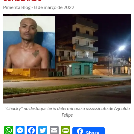
Pimenta Blog -
8 de março de 2022
"Chucky" no destaque teria determinado o assassinato de Agnaldo
Felipe
WhatsApp
Messenger
Facebook
Twitter
Email
PrintFriendly
Share