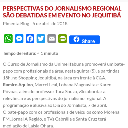
PERSPECTIVAS DO JORNALISMO REGIONAL
SÃO DEBATIDAS EM EVENTO NO JEQUITIBÁ
Pimenta Blog -
5 de abril de 2018
WhatsApp
Messenger
Facebook
Twitter
Email
PrintFriendly
Share
Tempo de leitura:
< 1
minuto
O Curso de Jornalismo da Unime Itabuna promoverá um bate-
papo com profissionais da área, nesta quinta (5), a partir das
18h, no Shopping Jequitibá, na área em frente à C&A.
Ramiro Aquino
, Marcel Leal, Lohana Magnavita e Karen
Póvoas, além do professor Tuca Souza, vão abordar a
relevância e as perspectivas do jornalismo regional. A
programação é alusiva ao Dia do Jornalista, 7 de abril.
O bate-papo com os profissionais de veículos como Morena
FM, Jornal A Região, e TVs Cabrália e Santa Cruz terá
mediação de Laísla Ohara.