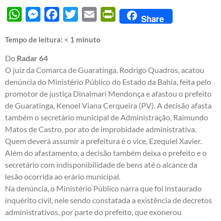
WhatsApp
Messenger
Facebook
Twitter
Email
PrintFriendly
Share
Tempo de leitura:
< 1
minuto
Do
Radar 64
O juiz da Comarca de Guaratinga, Rodrigo Quadros, acatou
denúncia do Ministério Público do Estado da Bahia, feita pelo
promotor de justiça Dinalmari Mendonça e afastou o prefeito
de Guaratinga, Kenoel Viana Cerqueira (PV). A decisão afasta
também o secretário municipal de Administração, Raimundo
Matos de Castro, por ato de improbidade administrativa.
Quem deverá assumir a prefeitura é o vice, Ezequiel Xavier.
Além do afastamento, a decisão também deixa o prefeito e o
secretário com indisponibilidade de bens até o alcance da
lesão ocorrida ao erário municipal.
Na denúncia, o Ministério Público narra que foi instaurado
inquérito civil, nele sendo constatada a existência de decretos
administrativos, por parte do prefeito, que exonerou