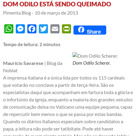
DOM ODILO ESTÁ SENDO QUEIMADO
Pimenta Blog -
10 de março de 2013
WhatsApp
Messenger
Facebook
Twitter
Email
PrintFriendly
Share
Tempo de leitura:
2
minutos
Dom Odilo Scherer.
Maurício Savarese
| Blog da
Noblat
A imprensa italiana é a única lida por todos os 115 cardeais
que votarão no conclave a partir de terça-feira. São os
especialistas daqui que acompanham em fartura toda a glória e
o infortúnio da igreja, enquanto a maioria dos grandes veículos
de comunicação deixa no Vaticano uma equipe pequena, capaz
de repercutir bem menos o que se passa por estas bandas.
Quando os diários italianos especulam sobre candidatos a
papa, a leitura não pode ser tatibitate. Pode até haver
convicção de quem planta notícia. Mas não se descarta lobby