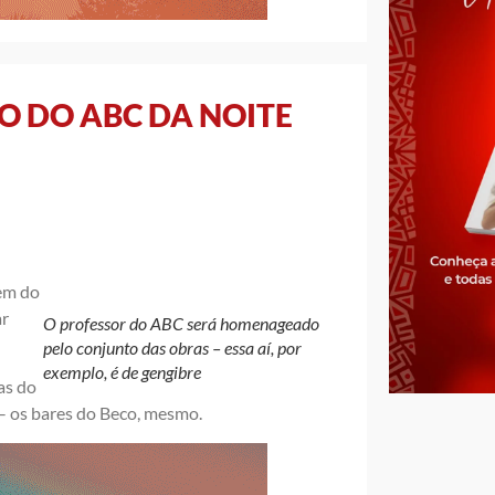
O DO ABC DA NOITE
gem do
ar
O professor do ABC será homenageado
pelo conjunto das obras – essa aí, por
exemplo, é de gengibre
sas do
– os bares do Beco, mesmo.