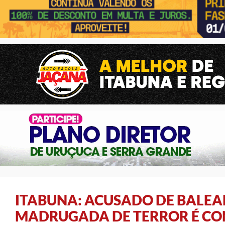
ITABUNA: ACUSADO DE BALEAR
MADRUGADA DE TERROR É C