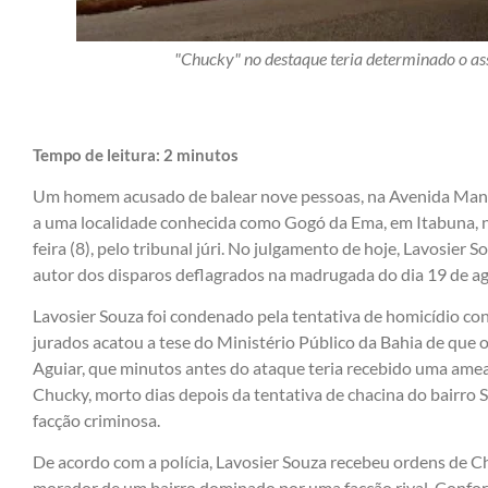
"Chucky" no destaque teria determinado o as
Tempo de leitura:
2
minutos
Um homem acusado de balear nove pessoas, na Avenida Mano
a uma localidade conhecida como Gogó da Ema, em Itabuna, no
feira (8), pelo tribunal júri. No julgamento de hoje, Lavosier 
autor dos disparos deflagrados na madrugada do dia 19 de a
Lavosier Souza foi condenado pela tentativa de homicídio con
jurados acatou a tese do Ministério Público da Bahia de que o
Aguiar, que minutos antes do ataque teria recebido uma ame
Chucky, morto dias depois da tentativa de chacina do bairro
facção criminosa.
De acordo com a polícia, Lavosier Souza recebeu ordens de C
morador de um bairro dominado por uma facção rival. Conforme