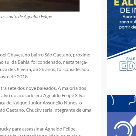
sassinato de Agnaldo Felipe
el Chaves, no bairro São Caetano, próximo
 sul da Bahia, foi condenado, nesta terça-
Souza de Oliveira, de 26 anos, foi considerado
gosto de 2018.
tra sete dos nove baleados. A maioria dos
 alvo do acusado era Agnaldo Felipe Silva
aça de Kaique Junior Assunção Nunes, o
 São Caetano. Chucky seria integrante de uma
hucky para assassinar Agnaldo Felipe,
 as investigações policiais, as quais o