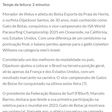
Tempo de leitura:
2
minutos
Morador de Ilhéus e atleta do Bolsa Esporte da Praia do Norte,
o surfista Dijackson Santos, de 30 anos, mais conhecido como
Gato de Botas, conquistou o vice-campeonato do ISA World
Parasurfing Championship 2025 em Oceanside, na Califórnia,
nos Estados Unidos. Com uma diferença de um centésimo na
pontuação final, o baiano perdeu apenas para o galês Llywelyn
Williams na categoria men’s kneel.
Considerado um dos melhores da modalidade no país,
Dijackson ajudou a colocar o Brasil na terceira posição geral,
atrás apenas da França e dos Estados Unidos, com um
resultado marcante na carreira. O vice-campeonato de Gatos
de Botas foi conquistado na última sexta-feira (7).
O presidente da Federação Baiana de Surf (FBSurf), Marcelo
Barros, destaca que desde a sua primeira participação na
seletiva para o mundial em 2023, Gato de Botas já mostrava
seu potencial. Naquele ano, o atleta consagrou-se campeão