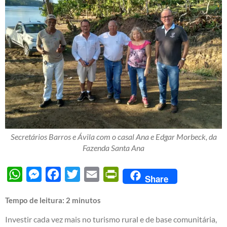
Secretários Barros e Ávila com o casal Ana e Edgar Morbeck, da
Fazenda Santa Ana
WhatsApp
Messenger
Facebook
Twitter
Email
PrintFriendly
Share
Tempo de leitura:
2
minutos
Investir cada vez mais no turismo rural e de base comunitária,