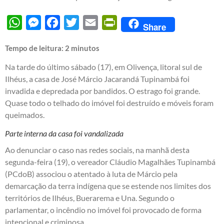
WhatsApp
Messenger
Facebook
Twitter
Email
PrintFriendly
Share
Tempo de leitura:
2
minutos
Na tarde do último sábado (17), em Olivença, litoral sul de
Ilhéus, a casa de José Márcio Jacarandá Tupinambá foi
invadida e depredada por bandidos. O estrago foi grande.
Quase todo o telhado do imóvel foi destruído e móveis foram
queimados.
Parte interna da casa foi vandalizada
Ao denunciar o caso nas redes sociais, na manhã desta
segunda-feira (19), o vereador Cláudio Magalhães Tupinambá
(PCdoB) associou o atentado à luta de Márcio pela
demarcação da terra indígena que se estende nos limites dos
territórios de Ilhéus, Buerarema e Una. Segundo o
parlamentar, o incêndio no imóvel foi provocado de forma
intencional e criminosa.