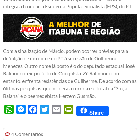
integra a tendência Esquerda Popular Socialista (EPS), do PT.
Com a sinalização de Márcio, podem ocorrer prévias para a
definição de um nome do PT à sucessão de Guilherme
Menezes. Outro nome já posto é o do deputado estadual José
Raimundo, ex-prefeito de Conquista. Zé Raimundo, no
entanto, enfrenta resistências de Guilherme. De acordo com as
últimas pesquisas, quem lidera a corrida eleitoral na “Suíça
Baiana” é o peemedebista Herzem Gusmão.
WhatsApp
Messenger
Facebook
Twitter
Email
PrintFriendly
Share
4 Comentários