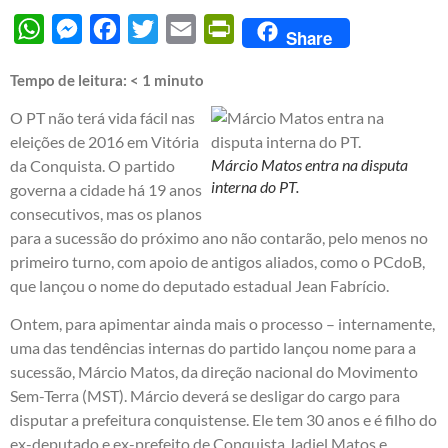
WhatsApp
Messenger
Facebook
Twitter
Email
PrintFriendly
Share
Tempo de leitura:
< 1
minuto
O PT não terá vida fácil nas
eleições de 2016 em Vitória
Márcio Matos entra na disputa
da Conquista. O partido
interna do PT.
governa a cidade há 19 anos
consecutivos, mas os planos
para a sucessão do próximo ano não contarão, pelo menos no
primeiro turno, com apoio de antigos aliados, como o PCdoB,
que lançou o nome do deputado estadual Jean Fabrício.
Ontem, para apimentar ainda mais o processo – internamente,
uma das tendências internas do partido lançou nome para a
sucessão, Márcio Matos, da direção nacional do Movimento
Sem-Terra (MST). Márcio deverá se desligar do cargo para
disputar a prefeitura conquistense. Ele tem 30 anos e é filho do
ex-deputado e ex-prefeito de Conquista Jadiel Matos e