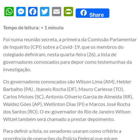
WhatsApp
Messenger
Facebook
Twitter
Email
PrintFriendly
Share
Tempo de leitura:
< 1
minuto
Foi numa reunião secreta, a primeira da Comissão Parlamentar
de Inquérito (CPI) sobre a Covid-19, que os membros do
colegiado definiram, nesta quarta-feira (26), a lista de
governadores convocados para depor como testemunhas da
investigação.
Os governadores convocados são Wilson Lima (AM), Helder
Barbalho (PA) , Ibaneis Rocha (DF), Mauro Carlesse (TO),
Carlos Moises (SC), Antonio Oliverio Garcia de Almeida (RR),
Waldez Góes (AP), Wellinton Dias (PI) e Marcos José Rocha
dos Santos (RO). O ex-governador do Rio de Janeiro Wilson
Witzel também será chamado a prestar depoimento.
Para definir a lista, os senadores usaram como critério a
ocorrência de operações da Polícia Federal que miram