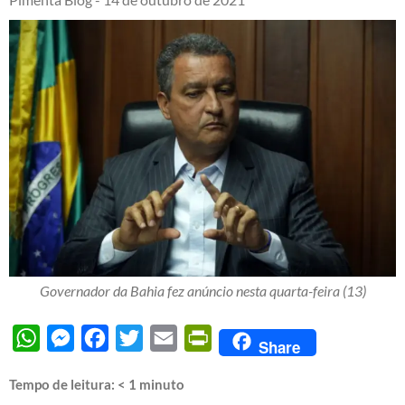
Governador da Bahia fez anúncio nesta quarta-feira (13)
WhatsApp
Messenger
Facebook
Twitter
Email
PrintFriendly
Share
Tempo de leitura:
< 1
minuto