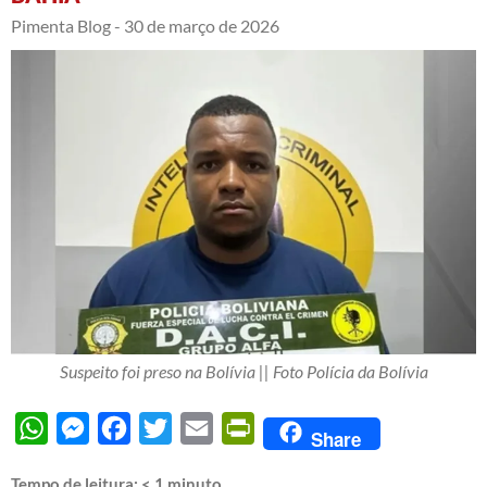
Pimenta Blog -
30 de março de 2026
Suspeito foi preso na Bolívia || Foto Polícia da Bolívia
WhatsApp
Messenger
Facebook
Twitter
Email
PrintFriendly
Share
Tempo de leitura:
< 1
minuto