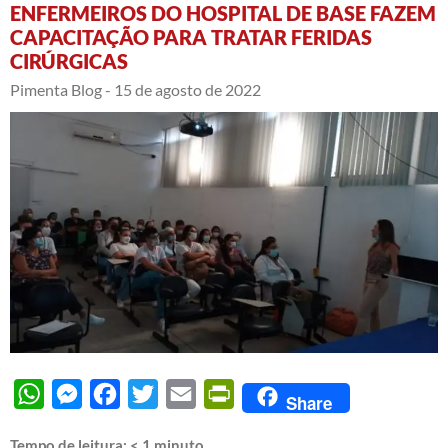
ENFERMEIROS DO HOSPITAL DE BASE FAZEM
CAPACITAÇÃO PARA TRATAR FERIDAS
CIRÚRGICAS
Pimenta Blog -
15 de agosto de 2022
WhatsApp
Messenger
Facebook
Twitter
Email
PrintFriendly
Share
Tempo de leitura:
< 1
minuto