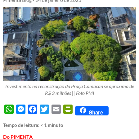
Investimento na reconstrução da Praça Camacan se aproxima de
R$ 3 milhões || Foto PMI
WhatsApp
Messenger
Facebook
Twitter
Email
PrintFriendly
Share
Tempo de leitura:
< 1
minuto
Do PIMENTA