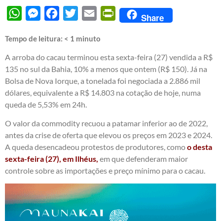
WhatsApp
Messenger
Facebook
Twitter
Email
PrintFriendly
Share
Tempo de leitura:
< 1
minuto
A arroba do cacau terminou esta sexta-feira (27) vendida a R$
135 no sul da Bahia, 10% a menos que ontem (R$ 150). Já na
Bolsa de Nova Iorque, a tonelada foi negociada a 2.886 mil
dólares, equivalente a R$ 14.803 na cotação de hoje, numa
queda de 5,53% em 24h.
O valor da commodity recuou a patamar inferior ao de 2022,
antes da crise de oferta que elevou os preços em 2023 e 2024.
A queda desencadeou protestos de produtores, como
o desta
sexta-feira (27), em Ilhéus,
em que defenderam maior
controle sobre as importações e preço mínimo para o cacau.