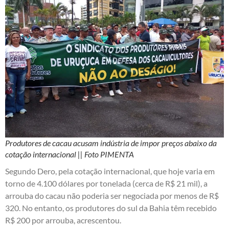
Produtores de cacau acusam indústria de impor preços abaixo da
cotação internacional || Foto PIMENTA
Segundo Dero, pela cotação internacional, que hoje varia em
torno de 4.100 dólares por tonelada (cerca de R$ 21 mil), a
arrouba do cacau não poderia ser negociada por menos de R$
320. No entanto, os produtores do sul da Bahia têm recebido
R$ 200 por arrouba, acrescentou.