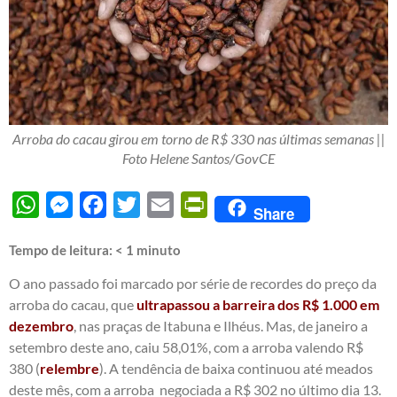
Arroba do cacau girou em torno de R$ 330 nas últimas semanas ||
Foto Helene Santos/GovCE
WhatsApp
Messenger
Facebook
Twitter
Email
PrintFriendly
Share
Tempo de leitura:
< 1
minuto
O ano passado foi marcado por série de recordes do preço da
arroba do cacau, que
ultrapassou a barreira dos R$ 1.000 em
dezembro
, nas praças de Itabuna e Ilhéus. Mas, de janeiro a
setembro deste ano, caiu 58,01%, com a arroba valendo R$
380 (
relembre
). A tendência de baixa continuou até meados
deste mês, com a arroba negociada a R$ 302 no último dia 13.