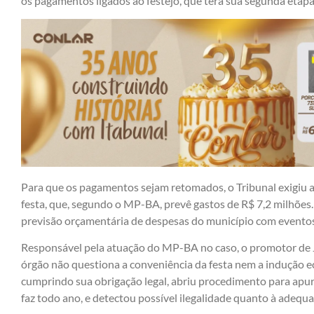
os pagamentos ligados ao festejo, que terá sua segunda etapa 
Para que os pagamentos sejam retomados, o Tribunal exigiu 
festa, que, segundo o MP-BA, prevê gastos de R$ 7,2 milhões.
previsão orçamentária de despesas do município com eventos
Responsável pela atuação do MP-BA no caso, o promotor de J
órgão não questiona a conveniência da festa nem a indução 
cumprindo sua obrigação legal, abriu procedimento para apur
faz todo ano, e detectou possível ilegalidade quanto à adequ