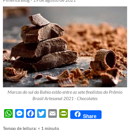
Marcas do sul da Bahia estão entre as sete finalistas do Prêmio
Brasil Artesanal 2021 - Chocolates
WhatsApp
Messenger
Facebook
Twitter
Email
PrintFriendly
Share
Tempo de leitura:
< 1
minuto