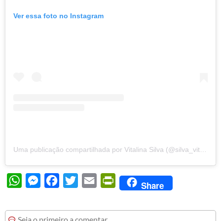
Ver essa foto no Instagram
Uma publicação compartilhada por Vitalina Silva (@silva_vitalina)
WhatsApp
Messenger
Facebook
Twitter
Email
PrintFriendly
Share
Seja o primeiro a comentar