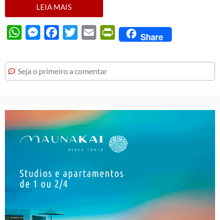
LEIA MAIS
WhatsApp
Messenger
Facebook
Twitter
Email
PrintFriendly
Share
Seja o primeiro a comentar