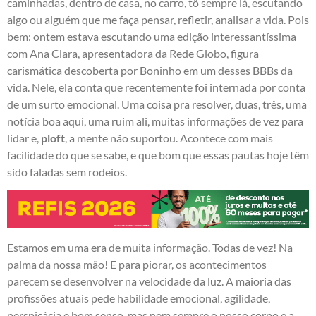
caminhadas, dentro de casa, no carro, tô sempre lá, escutando
algo ou alguém que me faça pensar, refletir, analisar a vida. Pois
bem: ontem estava escutando uma edição interessantíssima
com Ana Clara, apresentadora da Rede Globo, figura
carismática descoberta por Boninho em um desses BBBs da
vida. Nele, ela conta que recentemente foi internada por conta
de um surto emocional. Uma coisa pra resolver, duas, três, uma
notícia boa aqui, uma ruim ali, muitas informações de vez para
lidar e,
ploft
, a mente não suportou. Acontece com mais
facilidade do que se sabe, e que bom que essas pautas hoje têm
sido faladas sem rodeios.
Estamos em uma era de muita informação. Todas de vez! Na
palma da nossa mão! E para piorar, os acontecimentos
parecem se desenvolver na velocidade da luz. A maioria das
profissões atuais pede habilidade emocional, agilidade,
perspicácia e bom senso, mas nem sempre o nosso corpo e a