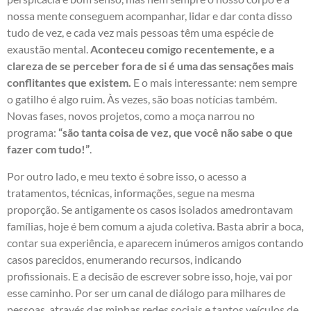
nossa mente conseguem acompanhar, lidar e dar conta disso
tudo de vez, e cada vez mais pessoas têm uma espécie de
exaustão mental.
Aconteceu comigo recentemente, e a
clareza de se perceber fora de si é uma das sensações mais
conflitantes que existem.
E o mais interessante: nem sempre
o gatilho é algo ruim. Às vezes, são boas notícias também.
Novas fases, novos projetos, como a moça narrou no
programa:
“são tanta coisa de vez, que você não sabe o que
fazer com tudo!”
.
Por outro lado, e meu texto é sobre isso, o acesso a
tratamentos, técnicas, informações, segue na mesma
proporção. Se antigamente os casos isolados amedrontavam
famílias, hoje é bem comum a ajuda coletiva. Basta abrir a boca,
contar sua experiência, e aparecem inúmeros amigos contando
casos parecidos, enumerando recursos, indicando
profissionais. E a decisão de escrever sobre isso, hoje, vai por
esse caminho. Por ser um canal de diálogo para milhares de
pessoas, através das minhas redes sociais e tantos veículos de