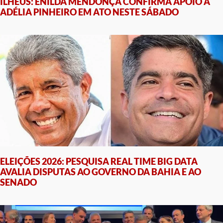
ILHÉUS: ENILDA MENDONÇA CONFIRMA APOIO A
ADÉLIA PINHEIRO EM ATO NESTE SÁBADO
ELEIÇÕES 2026: PESQUISA REAL TIME BIG DATA
AVALIA DISPUTAS AO GOVERNO DA BAHIA E AO
SENADO