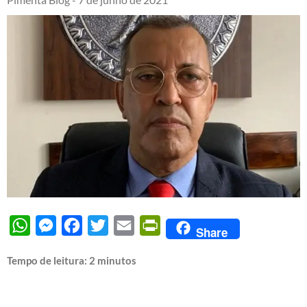
WhatsApp
Messenger
Facebook
Twitter
Email
PrintFriendly
Share
Tempo de leitura:
2
minutos