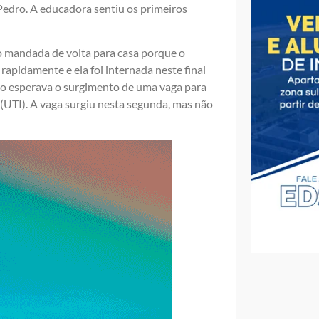
Pedro. A educadora sentiu os primeiros
o mandada de volta para casa porque o
rapidamente e ela foi internada neste final
po esperava o surgimento de uma vaga para
 (UTI). A vaga surgiu nesta segunda, mas não