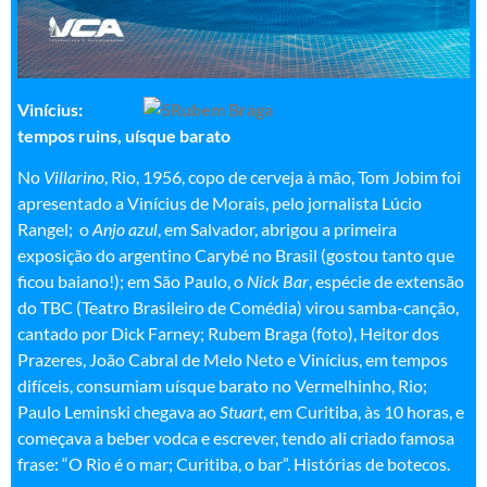
Vinícius:
tempos ruins, uísque barato
No
Villarino
, Rio, 1956, copo de cerveja à mão, Tom Jobim foi
apresentado a Vinícius de Morais, pelo jornalista Lúcio
Rangel; o
Anjo azul
, em Salvador, abrigou a primeira
exposição do argentino Carybé no Brasil (gostou tanto que
ficou baiano!); em São Paulo, o
Nick Bar
, espécie de extensão
do TBC (Teatro Brasileiro de Comédia) virou samba-canção,
cantado por Dick Farney; Rubem Braga (foto), Heitor dos
Prazeres, João Cabral de Melo Neto e Vinícius, em tempos
difíceis, consumiam uísque barato no Vermelhinho, Rio;
Paulo Leminski chegava ao
Stuart
, em Curitiba, às 10 horas, e
começava a beber vodca e escrever, tendo ali criado famosa
frase: “O Rio é o mar; Curitiba, o bar”. Histórias de botecos.