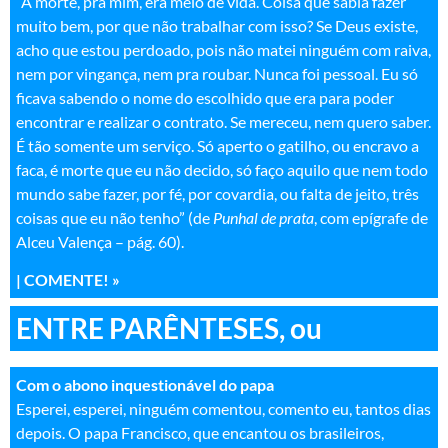
“A morte, pra mim, era meio de vida. Coisa que sabia fazer
muito bem, por que não trabalhar com isso? Se Deus existe,
acho que estou perdoado, pois não matei ninguém com raiva,
nem por vingança, nem pra roubar. Nunca foi pessoal. Eu só
ficava sabendo o nome do escolhido que era para poder
encontrar e realizar o contrato. Se mereceu, nem quero saber.
É tão somente um serviço. Só aperto o gatilho, ou encravo a
faca, é morte que eu não decido, só faço aquilo que nem todo
mundo sabe fazer, por fé, por covardia, ou falta de jeito, três
coisas que eu não tenho” (de
Punhal de prata
, com epígrafe de
Alceu Valença – pág. 60).
|
COMENTE! »
ENTRE PARÊNTESES, ou
C
om o abono inquestionável do papa
Esperei, esperei, ninguém comentou, comento eu, tantos dias
depois. O papa Francisco, que encantou os brasileiros,