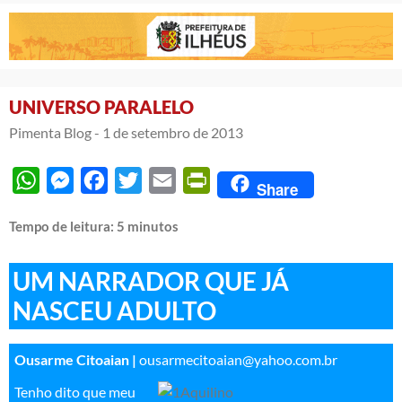
UNIVERSO PARALELO
Pimenta Blog -
1 de setembro de 2013
WhatsApp
Messenger
Facebook
Twitter
Email
PrintFriendly
Share
Tempo de leitura:
5
minutos
UM NARRADOR QUE JÁ
NASCEU ADULTO
Ousarme Citoaian |
ousarmecitoaian@yahoo.com.br
Tenho dito que meu