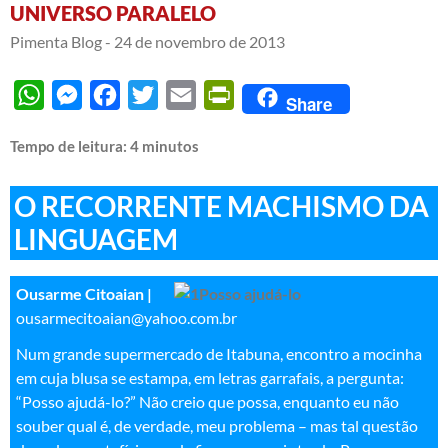
UNIVERSO PARALELO
Pimenta Blog -
24 de novembro de 2013
WhatsApp
Messenger
Facebook
Twitter
Email
PrintFriendly
Share
Tempo de leitura:
4
minutos
O RECORRENTE MACHISMO DA
LINGUAGEM
Ousarme Citoaian |
ousarmecitoaian@yahoo.com.br
Num grande supermercado de Itabuna, encontro a mocinha
em cuja blusa se estampa, em letras garrafais, a pergunta:
“Posso ajudá-lo?” Não creio que possa, enquanto eu não
souber qual é, de verdade, meu problema – mas tal questão