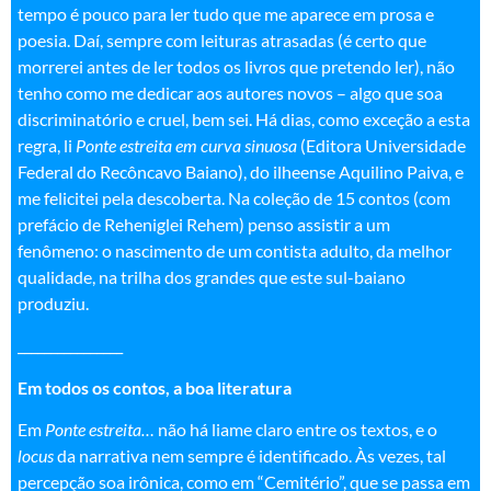
tempo é pouco para ler tudo que me aparece em prosa e
poesia. Daí, sempre com leituras atrasadas (é certo que
morrerei antes de ler todos os livros que pretendo ler), não
tenho como me dedicar aos autores novos – algo que soa
discriminatório e cruel, bem sei. Há dias, como exceção a esta
regra, li
Ponte estreita em curva sinuosa
(Editora Universidade
Federal do Recôncavo Baiano), do ilheense Aquilino Paiva, e
me felicitei pela descoberta. Na coleção de 15 contos (com
prefácio de Reheniglei Rehem) penso assistir a um
fenômeno: o nascimento de um contista adulto, da melhor
qualidade, na trilha dos grandes que este sul-baiano
produziu.
________________
Em todos os contos, a boa literatura
Em
Ponte estreita…
não há liame claro entre os textos, e o
locus
da narrativa nem sempre é identificado. Às vezes, tal
percepção soa irônica, como em “Cemitério”, que se passa em