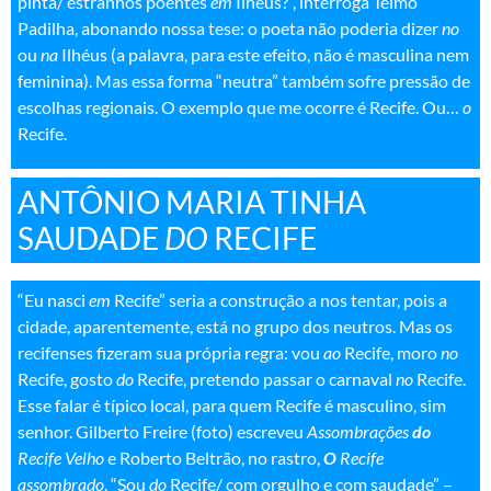
pinta/ estranhos poentes
em
Ilhéus?”, interroga Telmo
Padilha, abonando nossa tese: o poeta não poderia dizer
no
ou
na
Ilhéus (a palavra, para este efeito, não é masculina nem
feminina). Mas essa forma “neutra” também sofre pressão de
escolhas regionais. O exemplo que me ocorre é Recife. Ou…
o
Recife
.
ANTÔNIO MARIA TINHA
SAUDADE
DO
RECIFE
“Eu nasci
em
Recife” seria a construção a nos tentar, pois a
cidade, aparentemente, está no grupo dos neutros. Mas os
recifenses fizeram sua própria regra: vou
ao
Recife, moro
no
Recife, gosto
do
Recife, pretendo passar o carnaval
no
Recife.
Esse falar é típico local, para quem Recife é masculino, sim
senhor. Gilberto Freire (foto) escreveu
Assombrações
do
Recife Velho
e Roberto Beltrão, no rastro,
O
Recife
assombrado
. “Sou
do
Recife/ com orgulho e com saudade” –