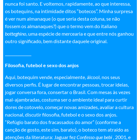
nunca foi santo. E voltemos, rapidamente, ao que interessa,
os botequins, na intimidade ditos “botecos”. Minha surpresa
é ver num almanaque (o que seria desta coluna, se não
fossem os almanaques?) que o termo vem do italiano
botteghino
, uma espécie de mercearia e que entre nós ganhou
outro significado, bem distante daquele original
.
______________
Filosofia, futebol e sexo dos anjos
Aqui, botequim vende, especialmente, álcool, nos seus
diversos perfis. É lugar de encontrar pessoas, trocar ideias,
jogar conversa fora, consertar o Brasil. Com mesas às vezes
mal-ajambradas, costuma ser o ambiente ideal para curtir
dores de cotovelo, começar novas amizades, avaliar a cultura
nacional, discutir filosofia, futebol e o sexo dos anjos.
“Refúgio barato dos fracassados do amor” (conforme a
canção de gosto, este sim, barato), o boteco tem atraído as
atenções da literatura: Jaguar fez
Confesso que bebi
, 2001, e