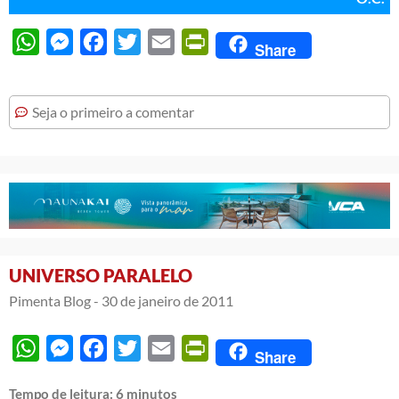
WhatsApp
Messenger
Facebook
Twitter
Email
PrintFriendly
Share
Seja o primeiro a comentar
UNIVERSO PARALELO
Pimenta Blog -
30 de janeiro de 2011
WhatsApp
Messenger
Facebook
Twitter
Email
PrintFriendly
Share
Tempo de leitura:
6
minutos