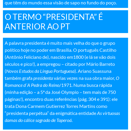
que têm do mundo essa visão de sapo no fundo do poço
.
O TERMO “PRESIDENTA” É
ANTERIOR AO PT
A palavra presidenta é muito mais velha do que o grupo
político hoje no poder em Brasília. O português Castilho
(Antônio Feliciano de), nascido em1800 (e lá se vão dois
séculos e pico!), a empregou – citado por Mário Barreto
(
Novos Estudos da Língua Portuguesa
). Ariano Suassuna
também grafa
presidenta
várias vezes na sua obra maior,
O
Romance d´A Pedra do Reino
/1971. Numa busca rápida
(minha edição – a 5ª da José Olympio – tem mais de 750
páginas!), encontro duas referências (pág. 304 e 391): ele
trata Dona Carmem Gutierrez Torres Martins como
“presidenta perpétua” da enigmática entidade
As virtuosas
damas do cálice sagrado de Taperoá
.