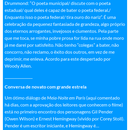
Drummond: “O poeta municipal/ discute com o poeta
estadual/ qual deles é capaz de bater o poeta federal./
Enquanto isso o poeta federal/ tira ouro do nariz”. É uma
celebração da pequenez fantasiada de grandeza, algo próprio
dos eternos arrogantes, invejosos e ciumentos. Pela parte
que me toca, se minha pobre prosa for lida na rua onde moro
já me darei por satisfeito. Não tenho “colegas” a bater, não
concorro, não reclamo, o êxito dos outros, em vez de me
deprimir, me enleva. Acordo para este despertado por
Woody Allen.
________________
Conversa de novato com grande estrela
Um ótimo diálogo de
Meia-Noite em Paris
(aqui comentado
há dias, com a aprovação dos leitores que conhecem o filme)
está no primeiro encontro dos personagens Gil Pender
(Owen Wilson) e Ernest Hemingway (vivido por Corey Stoll).
Pender é um escritor iniciante, e Hemingway é…