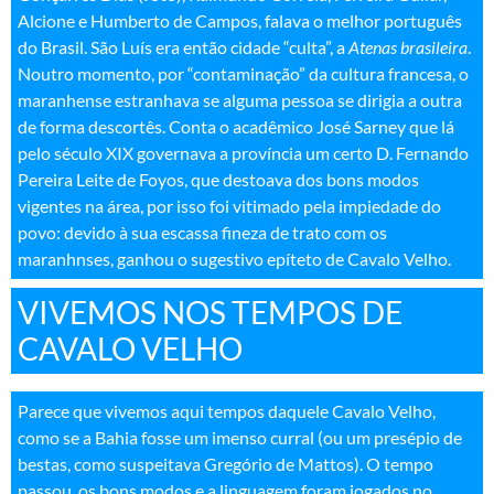
Alcione e Humberto de Campos, falava o melhor português
do Brasil. São Luís era então cidade “culta”, a
Atenas brasileira
.
Noutro momento, por “contaminação” da cultura francesa, o
maranhense estranhava se alguma pessoa se dirigia a outra
de forma descortês. Conta o acadêmico José Sarney que lá
pelo século XIX governava a província um certo D. Fernando
Pereira Leite de Foyos, que destoava dos bons modos
vigentes na área, por isso foi vitimado pela impiedade do
povo: devido à sua escassa fineza de trato com os
maranhnses, ganhou o sugestivo epíteto de Cavalo Velho
.
VIVEMOS NOS TEMPOS DE
CAVALO VELHO
Parece que vivemos aqui tempos daquele Cavalo Velho,
como se a Bahia fosse um imenso curral (ou um presépio de
bestas, como suspeitava Gregório de Mattos). O tempo
passou, os bons modos e a linguagem foram jogados no