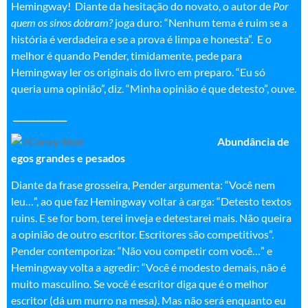
Hemingway! Diante da hesitação do novato, o autor de
Por
quem os sinos dobram?
joga duro: “Nenhum tema é ruim se a
história é verdadeira e se a prova é limpa e honesta”. E o
melhor é quando Pender, timidamente, pede para
Hemingway ler os originais do livro em preparo. “Eu só
queria uma opinião”, diz. “Minha opinião é que detesto”, ouve.
_____________
Abundância de
egos grandes e pesados
Diante da frase grosseira, Pender argumenta: “Você nem
leu…”, ao que faz Hemingway voltar à carga: “Detesto textos
ruins. E se for bom, terei inveja e detestarei mais. Não queira
a opinião de outro escritor. Escritores são competitivos”.
Pender contemporiza: “Não vou competir com você…” e
Hemingway volta a agredir: “Você é modesto demais, não é
muito masculino. Se você é escritor diga que é o melhor
escritor (dá um murro na mesa). Mas não será enquanto eu