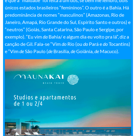
é que a “maldade” foi feita a um dos, se bem me lembro, dois
únicos estados brasileiros “femininos”. O outro é a Bahia. Há
predominância de nomes “masculinos” (Amazonas, Rio de
Janeiro, Amapá, Rio Grande do Sul, Espírito Santo e outros) e
“neutros” (Goiás, Santa Catarina, São Paulo e Sergipe, por
exemplo). “Eu vim
da
Bahia/ e algum dia eu volto pra lá”, diz a
canção de Gil. Fala-se “Vim
do
Rio (ou
do
Pará e
do
Tocantins)
e “Vim
de
São Paulo (
de
Brasília,
de
Goiânia,
de
Macuco).