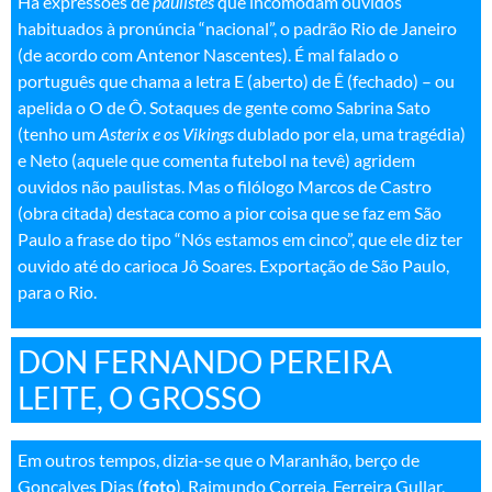
Há expressões de
paulistês
que incomodam ouvidos
habituados à pronúncia “nacional”, o padrão Rio de Janeiro
(de acordo com Antenor Nascentes). É mal falado o
português que chama a letra E (aberto) de Ê (fechado) – ou
apelida o O de Ô. Sotaques de gente como Sabrina Sato
(tenho um
Asterix e os Vikings
dublado por ela, uma tragédia)
e Neto (aquele que comenta futebol na tevê) agridem
ouvidos não paulistas. Mas o filólogo Marcos de Castro
(obra citada) destaca como a pior coisa que se faz em São
Paulo a frase do tipo “Nós estamos em cinco”, que ele diz ter
ouvido até do carioca Jô Soares. Exportação de São Paulo,
para o Rio
.
DON FERNANDO PEREIRA
LEITE, O GROSSO
Em outros tempos, dizia-se que o Maranhão, berço de
Gonçalves Dias (
foto
), Raimundo Correia, Ferreira Gullar,