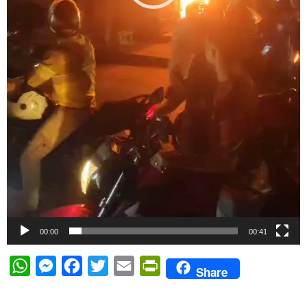
00:00
00:41
WhatsApp
Messenger
Facebook
Twitter
Email
PrintFriendly
Share