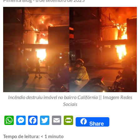
Incêndio destruiu imóvel no bairro Califórnia || Imagem Redes
Sociais
WhatsApp
Messenger
Facebook
Twitter
Email
PrintFriendly
Share
Tempo de leitura:
< 1
minuto