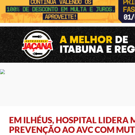
EM ILHÉUS, HOSPITAL LIDERA
PREVENÇÃO AO AVC COM MUT