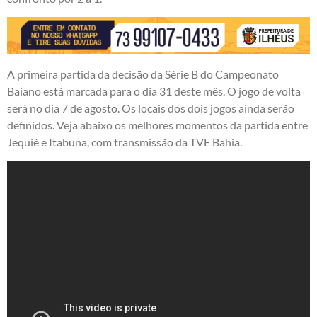
A primeira partida da decisão da Série B do Campeonato
Baiano está marcada para o dia 31 deste mês. O jogo de volta
será no dia 7 de agosto. Os locais dos dois jogos ainda serão
definidos. Veja abaixo os melhores momentos da partida entre
Jequié e Itabuna, com transmissão da TVE Bahia.