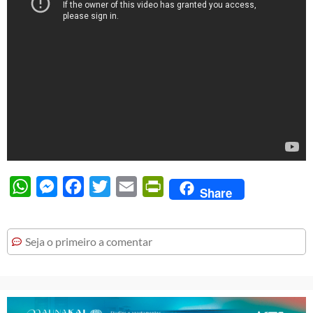
WhatsApp
Messenger
Facebook
Twitter
Email
PrintFriendly
Share
Seja o primeiro a comentar